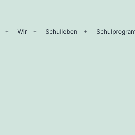
Wir
Schulleben
Schulprogra
Menü
Menü
Menü
öffnen
öffnen
öffnen
chule